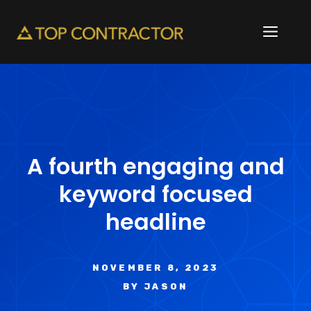
Skip
to
ME
content
A fourth engaging and
keyword focused
headline
NOVEMBER 8, 2023
BY
JASON