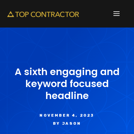
Skip
to
ME
content
A sixth engaging and
keyword focused
headline
NOVEMBER 4, 2023
BY
JASON